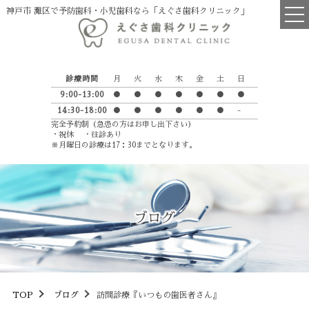
神戸市 灘区で予防歯科・小児歯科なら「えぐさ歯科クリニック」
TOP
診療時間
月
火
水
木
金
土
日
医院について
9:00-13:00
●
●
●
●
●
●
●
14:30-18:00
●
●
●
●
●
●
-
院長・スタッフ紹介
完全予約制（急患の方はお申し出下さい）
・祝休 ・往診あり
診療の流れ
※月曜日の診療は17：30までとなります。
えぐさ歯科からのお願い
英語学習室
ブログ
Petit Luxe
診療項目
一般歯科
TOP
ブログ
訪問診療『いつもの歯医者さん』