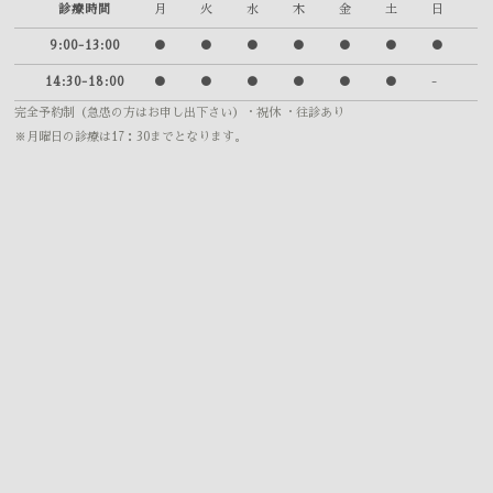
診療時間
月
火
水
木
金
土
日
9:00-13:00
●
●
●
●
●
●
●
14:30-18:00
●
●
●
●
●
●
-
完全予約制（急患の方はお申し出下さい）
・祝休 ・往診あり
※月曜日の診療は17：30までとなります。