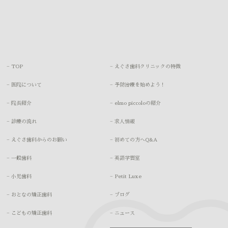
− TOP
− えぐさ歯科クリニックの特徴
− 医院について
− 予防治療を始めよう！
− 院長紹介
− elmo piccoloの紹介
− 診療の流れ
− 求人情報
− えぐさ歯科からのお願い
− 初めての方へQ&A
− 一般歯科
− 英語学習室
− 小児歯科
− Petit Luxe
− おとなの矯正歯科
− ブログ
− こどもの矯正歯科
− ニュース