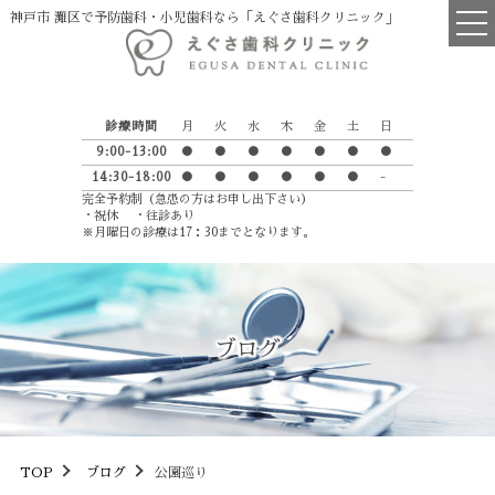
神戸市 灘区で予防歯科・小児歯科なら「えぐさ歯科クリニック」
TOP
診療時間
月
火
水
木
金
土
日
医院について
9:00-13:00
●
●
●
●
●
●
●
14:30-18:00
●
●
●
●
●
●
-
院長・スタッフ紹介
完全予約制（急患の方はお申し出下さい）
・祝休 ・往診あり
診療の流れ
※月曜日の診療は17：30までとなります。
えぐさ歯科からのお願い
英語学習室
ブログ
Petit Luxe
診療項目
一般歯科
TOP
ブログ
公園巡り