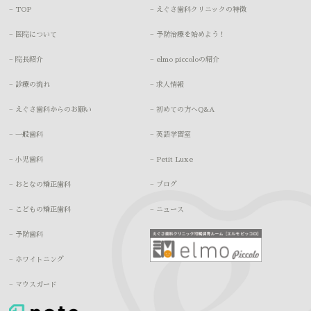
− TOP
− えぐさ歯科クリニックの特徴
− 医院について
− 予防治療を始めよう！
− 院長紹介
− elmo piccoloの紹介
− 診療の流れ
− 求人情報
− えぐさ歯科からのお願い
− 初めての方へQ&A
− 一般歯科
− 英語学習室
− 小児歯科
− Petit Luxe
− おとなの矯正歯科
− ブログ
− こどもの矯正歯科
− ニュース
− 予防歯科
− ホワイトニング
− マウスガード