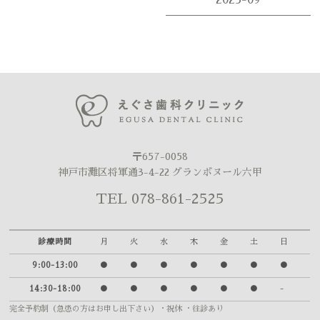
2025-09
〒657-0058
神戸市灘区将軍通3-4-22 グランボヌール六甲
TEL 078-861-2525
診療時間
月
火
水
木
金
土
日
9:00-13:00
●
●
●
●
●
●
●
14:30-18:00
●
●
●
●
●
●
-
完全予約制（急患の方はお申し出下さい）
・祝休 ・往診あり