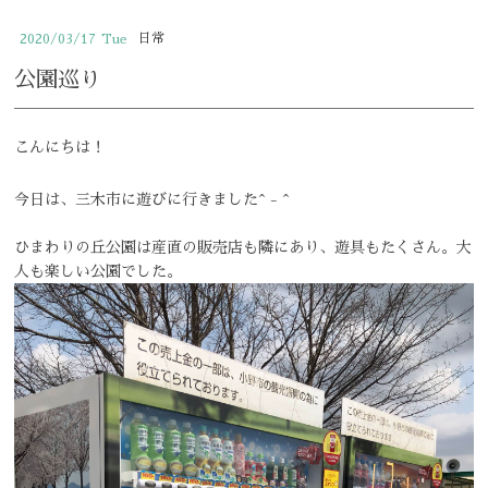
小児歯科
日常
2020/03/17
Tue
おとなの矯正歯科
公園巡り
こどもの矯正歯科
こんにちは！
予防歯科
今日は、三木市に遊びに行きました^ - ^
ホワイトニング
ひまわりの丘公園は産直の販売店も隣にあり、遊具もたくさん。大
マウスガード
人も楽しい公園でした。
elmo piccoloの紹介
クリニックの特徴
求人情報