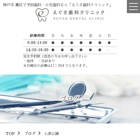
神戸市 灘区で予防歯科・小児歯科なら「えぐさ歯科クリニック」
TOP
診療時間
月
火
水
木
金
土
日
医院について
9:00-13:00
●
●
●
●
●
●
●
14:30-18:00
●
●
●
●
●
●
-
院長・スタッフ紹介
完全予約制（急患の方はお申し出下さい）
・祝休 ・往診あり
診療の流れ
※月曜日の診療は17：30までとなります。
えぐさ歯科からのお願い
英語学習室
ブログ
Petit Luxe
診療項目
一般歯科
TOP
ブログ
上津公園