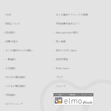
− TOP
− えぐさ歯科クリニックの特徴
− 医院について
− 予防治療を始めよう！
− 院長紹介
− elmo piccoloの紹介
− 診療の流れ
− 求人情報
− えぐさ歯科からのお願い
− 初めての方へQ&A
− 一般歯科
− 英語学習室
− 小児歯科
− Petit Luxe
− おとなの矯正歯科
− ブログ
− こどもの矯正歯科
− ニュース
− 予防歯科
− ホワイトニング