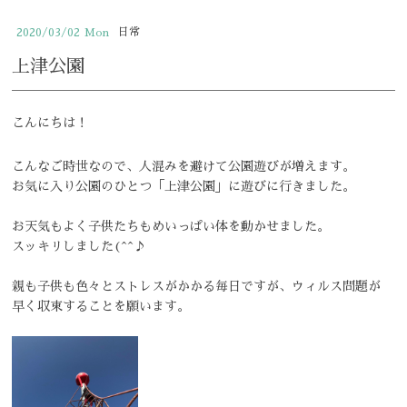
小児歯科
日常
2020/03/02
Mon
おとなの矯正歯科
上津公園
こどもの矯正歯科
こんにちは！
予防歯科
こんなご時世なので、人混みを避けて公園遊びが増えます。
ホワイトニング
お気に入り公園のひとつ「上津公園」に遊びに行きました。
マウスガード
お天気もよく子供たちもめいっぱい体を動かせました。
スッキリしました(^^♪
elmo piccoloの紹介
親も子供も色々とストレスがかかる毎日ですが、ウィルス問題が
クリニックの特徴
早く収束することを願います。
求人情報