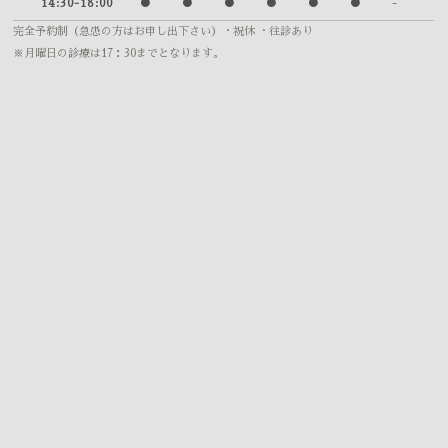
14:30-18:00
●
●
●
●
●
●
-
完全予約制（急患の方はお申し出下さい）
・祝休 ・往診あり
※月曜日の診療は17：30までとなります。