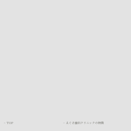
− TOP
− えぐさ歯科クリニックの特徴