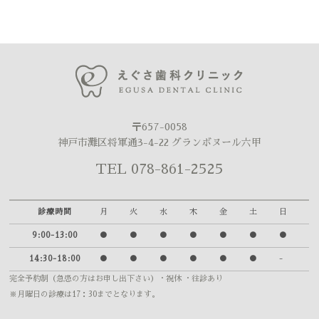
〒657-0058
神戸市灘区将軍通3-4-22 グランボヌール六甲
TEL 078-861-2525
診療時間
月
火
水
木
金
土
日
9:00-13:00
●
●
●
●
●
●
●
14:30-18:00
●
●
●
●
●
●
-
完全予約制（急患の方はお申し出下さい）
・祝休 ・往診あり
※月曜日の診療は17：30までとなります。