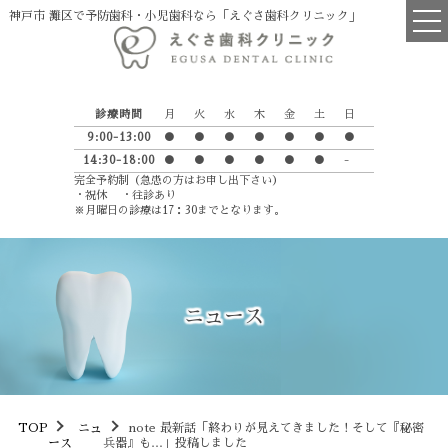
神戸市 灘区で予防歯科・小児歯科なら「えぐさ歯科クリニック」
TOP
診療時間
月
火
水
木
金
土
日
医院について
9:00-13:00
●
●
●
●
●
●
●
14:30-18:00
●
●
●
●
●
●
-
院長・スタッフ紹介
完全予約制（急患の方はお申し出下さい）
・祝休 ・往診あり
診療の流れ
※月曜日の診療は17：30までとなります。
えぐさ歯科からのお願い
英語学習室
ニュース
Petit Luxe
診療項目
一般歯科
TOP
ニュ
note 最新話「終わりが見えてきました！そして『秘密
ース
兵器』も…」投稿しました