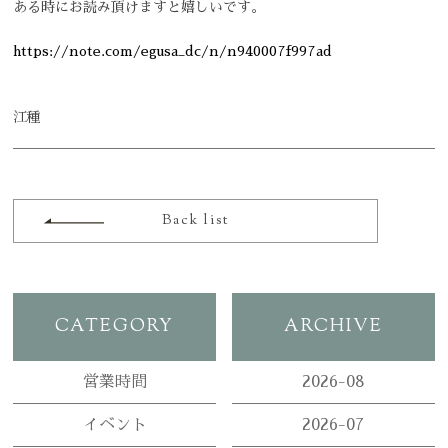
予防治療を始めよう！
ある時にお読み頂けますと嬉しいです。
初めての方へQ&A
https://note.com/egusa_dc/n/n940007f997ad
英語学習室
江種
ブログ
ホームページを見たとお伝えください
ニュース
078-861-2525
Back list
受付 9:00-13:00 / 14:30-18:00
CATEGORY
ARCHIVE
営業時間
2026-08
イベント
2026-07