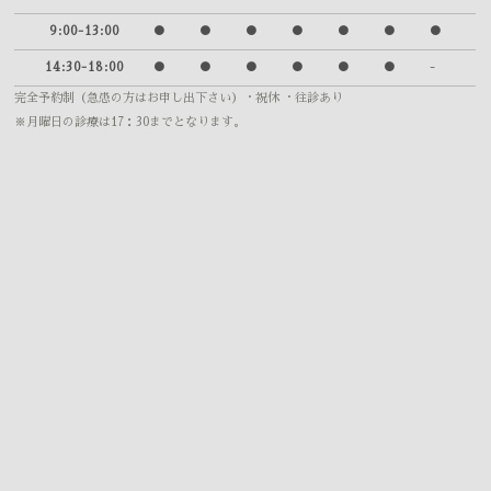
9:00-13:00
●
●
●
●
●
●
●
14:30-18:00
●
●
●
●
●
●
-
完全予約制（急患の方はお申し出下さい）
・祝休 ・往診あり
※月曜日の診療は17：30までとなります。