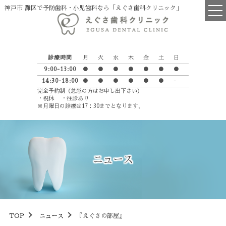
神戸市 灘区で予防歯科・小児歯科なら「えぐさ歯科クリニック」
TOP
診療時間
月
火
水
木
金
土
日
医院について
9:00-13:00
●
●
●
●
●
●
●
14:30-18:00
●
●
●
●
●
●
-
院長・スタッフ紹介
完全予約制（急患の方はお申し出下さい）
・祝休 ・往診あり
診療の流れ
※月曜日の診療は17：30までとなります。
えぐさ歯科からのお願い
英語学習室
ニュース
Petit Luxe
診療項目
一般歯科
TOP
ニュース
『えぐさの部屋』