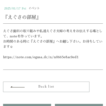
小児歯科
イベント
2025/01/17
Fri
おとなの矯正歯科
『えぐさの部屋』
こどもの矯正歯科
えぐさ歯科の取り組みや私達えぐさ夫婦の考えをお伝えする場とし
予防歯科
て、noteを作っています。
お時間のある時に『えぐさの部屋』へお越し下さい。お待ちしてい
ホワイトニング
ます☺︎
マウスガード
https://note.com/egusa_dc/n/n0665e8ac0ed1
elmo piccoloの紹介
クリニックの特徴
求人情報
Back list