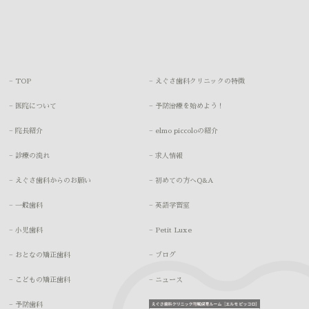
− TOP
− えぐさ歯科クリニックの特徴
− 医院について
− 予防治療を始めよう！
− 院長紹介
− elmo piccoloの紹介
− 診療の流れ
− 求人情報
− えぐさ歯科からのお願い
− 初めての方へQ&A
− 一般歯科
− 英語学習室
− 小児歯科
− Petit Luxe
− おとなの矯正歯科
− ブログ
− こどもの矯正歯科
− ニュース
− 予防歯科