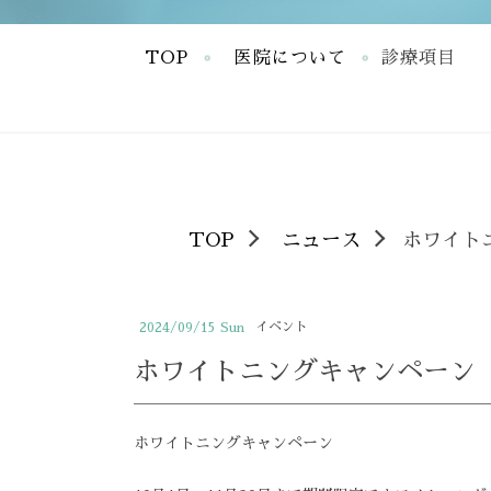
TOP
医院について
診療項目
院長・スタッフ紹介
一般歯科
診療の流れ
小児歯科
えぐさ歯科からのお願い
おとなの矯
TOP
ニュース
ホワイト
英語学習室
こどもの矯
Petit Luxe
予防歯科
ホワイトニ
マウスガー
イベント
2024/09/15
Sun
ホワイトニングキャンペーン
ホワイトニングキャンペーン