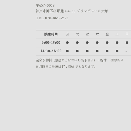
〒657-0058
神戸市灘区将軍通3-4-22 グランボヌール六甲
TEL 078-861-2525
診療時間
月
火
水
木
金
土
日
9:00-13:00
●
●
●
●
●
●
●
14:30-18:00
●
●
●
●
●
●
-
完全予約制（急患の方はお申し出下さい）
・祝休 ・往診あり
※月曜日の診療は17：30までとなります。