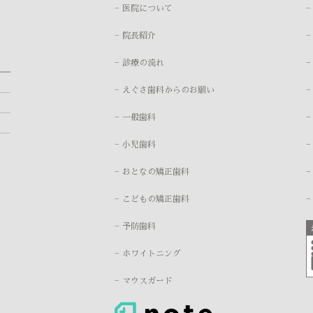
− 医院について
− 院長紹介
−
− 診療の流れ
− えぐさ歯科からのお願い
− 一般歯科
− 小児歯科
−
− おとなの矯正歯科
−
− こどもの矯正歯科
− 予防歯科
− ホワイトニング
− マウスガード