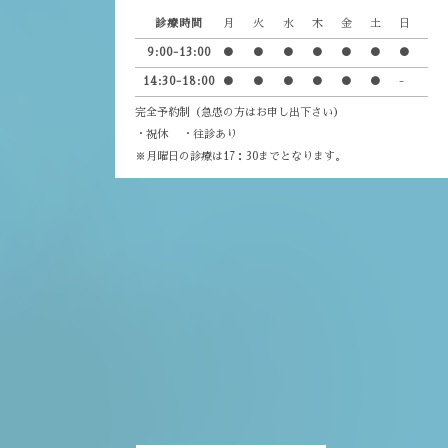
診療時間
月
火
水
木
金
土
日
9:00-13:00
●
●
●
●
●
●
●
14:30-18:00
●
●
●
●
●
●
-
完全予約制（急患の方はお申し出下さい）
・祝休 ・往診あり
※月曜日の診療は17：30までとなります。